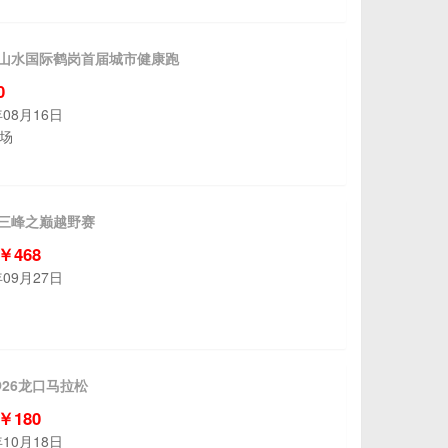
永丰山水国际鹤岗首届城市健康跑
0
年08月16日
场
京三峰之巅越野赛
 ￥468
年09月27日
O26龙口马拉松
 ￥180
年10月18日