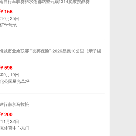
西南自行车联赛丽水莲都站暨云巅1314爬坡挑战赛
 ￥158
年10月25日
研学营地
上海城市业余联赛 “友邦保险”·2026易跑10公里（亲子组
 ￥596
年09月19日
化公园星光草坪
京银行南京马拉松
 ￥200
年11月22日
克体育中心东门