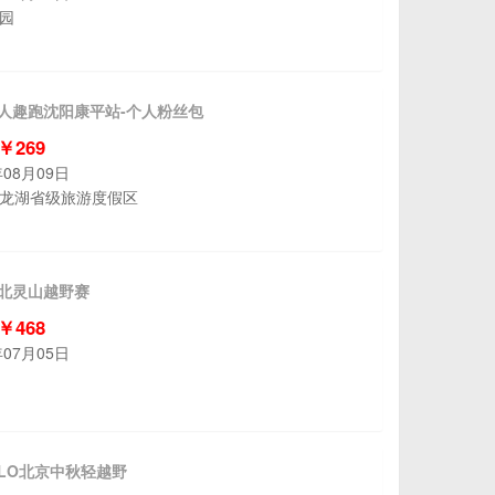
园
黄人趣跑沈阳康平站-个人粉丝包
 ￥269
年08月09日
龙湖省级旅游度假区
巅北灵山越野赛
 ￥468
年07月05日
ELLO北京中秋轻越野