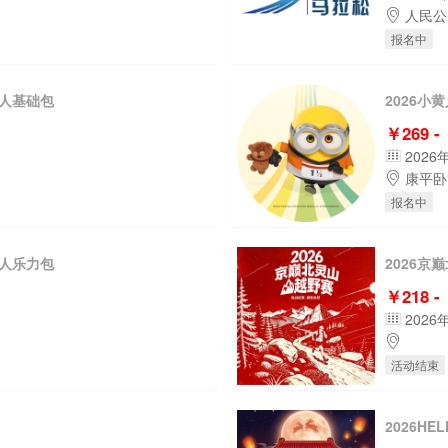
人民公
报名中
个人基础包
2026小
￥269 -
2026
康平卧
报名中
双人乐力包
2026京
￥218 -
2026
活动结束
2026H